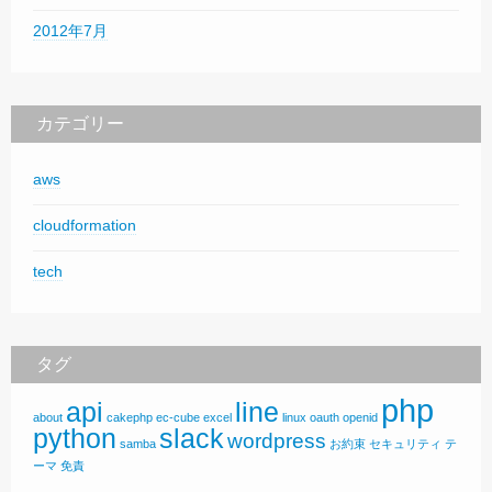
2012年7月
カテゴリー
aws
cloudformation
tech
タグ
php
api
line
about
cakephp
ec-cube
excel
linux
oauth
openid
python
slack
wordpress
samba
お約束
セキュリティ
テ
ーマ
免責