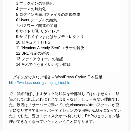
3 プラグインの無効化
4 テーマの無効化
5 ログイン画面用ファイルの新規作成
6 Users テーブルの編集
7 パスワード関連の問題
8 サイト URL リダイレクト
9 サブドメインまたはサブディレクトリ
10 セキュア HTTPS
11 “Headers Already Sent” エラーの解決
12 URL 設定の確認
13 ファイアウォールの確認
14 それでもうまくいかない時は
ログインができない場合 – WordPress Codex 日本語版
http://wpdocs.osdn.jp/Login_Trouble
で、詳細飛ばしますが（上記14個を全部試してはいません）、結
論としては以上どれにも当てはまらない、しょーもない理由でし
た。原因は「サーバーで動いていたclamscanのtmpファイルが巨
大になりすぎてルートパーティションの使用率が100%になってい
た」でした。要は「ディスクが一杯になり、PHPのセッション処
理ができなくなっていた」ということになります。