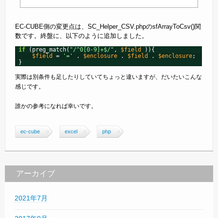
EC-CUBE側の変更点は、SC_Helper_CSV.phpのsfArrayToCsv()関
数です。終盤に、以下のように追加しました。
if
(preg_match(
"/^0[0-9]+$/"
, 
$field
)){
$field
= 
'='
. 
$enclosure
. 
$field
. 
$enclosure
;
}
実際は別条件も足したりしていてちょっと違いますが、だいたいこんな
感じです。
誰かの参考になれば幸いです。
ec-cube
excel
php
アーカイブ
2021年7月