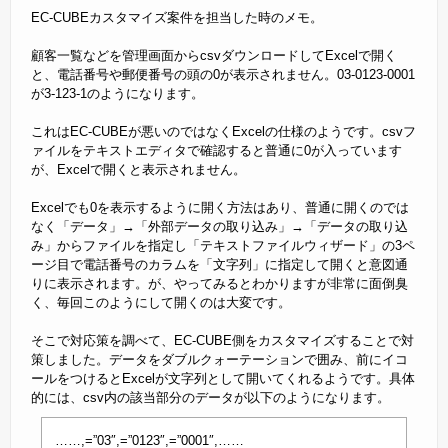
EC-CUBEカスタマイズ案件を担当した時のメモ。
顧客一覧などを管理画面からcsvダウンロードしてExcelで開く
と、電話番号や郵便番号の頭の0が表示されません。03-0123-0001
が3-123-1のようになります。
これはEC-CUBEが悪いのではなくExcelの仕様のようです。csvフ
ァイルをテキストエディタで確認すると普通に0が入っています
が、Excelで開くと表示されません。
Excelでも0を表示するように開く方法はあり、普通に開くのでは
なく「データ」→「外部データの取り込み」→「データの取り込
み」からファイルを指定し「テキストファイルウィザード」の3ペ
ージ目で電話番号のカラムを「文字列」に指定して開くと意図通
りに表示されます。が、やってみるとわかりますが非常に面倒臭
く、毎回このようにして開くのは大変です。
そこで対応策を調べて、EC-CUBE側をカスタマイズすることで対
策しました。データをダブルクォーテーションで囲み、前にイコ
ールをつけるとExcelが文字列として開いてくれるようです。具体
的には、csv内の該当部分のデータが以下のようになります。
……,=”03″,=”0123″,=”0001″,……