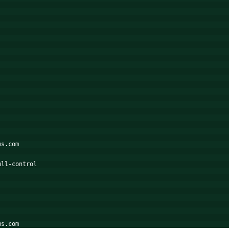
ws.com
ull-control
ws.com