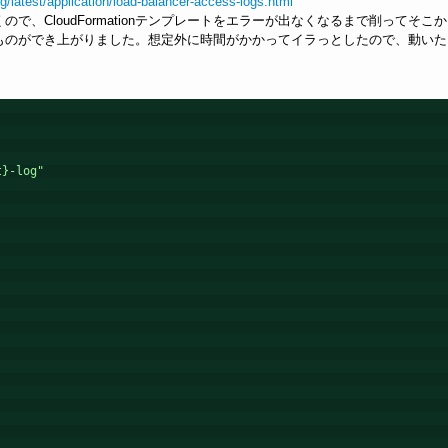
/latest/application/load-balancer-access-logs.html
、CloudFormationテンプレートをエラーが出なくなるまで削ってそこ
ものができ上がりました。想定外に時間がかかってイラっとしたので、動いた
t}-log"