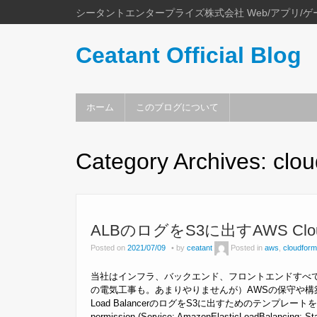
シータントエンタープライズ株式会社 Web/アプリ/ゲ
Ceatant Official Blog
ホーム
このブログについて
Category Archives:
clou
ALBのログをS3に出すAWS Clou
Posted on
2021/07/09
by
ceatant
Posted in
aws
,
cloudform
当社はインフラ、バックエンド、フロントエンドすべて
の電気工事も。あまりやりませんが）AWSの保守や構築のみとい
Load BalancerのログをS3に出すためのテンプレートを書いたところ
permission (Service: AmazonElasticLoadBalancing