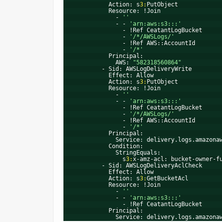
Action: s
3:
PutObject
Resource: !Join
- 
''
- - 
'arn:aws:s3:::'
- !Ref CeatantLogBucket
- 
'/*/AWSLogs/'
- !Ref AWS::AccountId
- 
'/*'
Principal:
AWS: 
"582318560864"
- Sid: AWSLogDeliveryWrite
Effect: Allow
Action: s
3:
PutObject
Resource: !Join
- 
''
- - 
'arn:aws:s3:::'
- !Ref CeatantLogBucket
- 
'/*/AWSLogs/'
- !Ref AWS::AccountId
- 
'/*'
Principal:
Service: delivery.logs.amazona
Condition:
StringEquals:
s
3:
x-amz-acl: bucket-owner-f
- Sid: AWSLogDeliveryAclCheck
Effect: Allow
Action: s
3:
GetBucketAcl
Resource: !Join
- 
''
- - 
'arn:aws:s3:::'
- !Ref CeatantLogBucket
Principal:
Service: delivery.logs.amazona