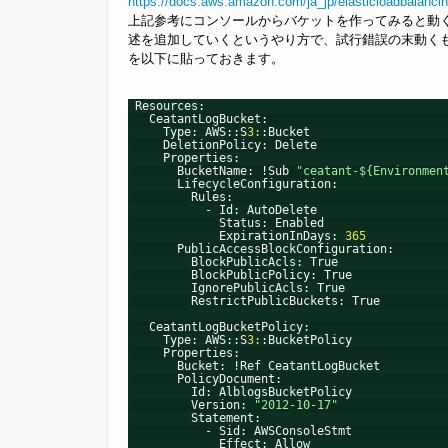
https://docs.aws.amazon.com/ja_jp/elasticloadbalancing
上記参考にコンソールからバケットを作ってみると動くので
述を追加していくというやり方で、試行錯誤の末動く
を以下に貼っておきます。
Resources:
CeatantLogBucket:
Type: AWS::S
3:
:Bucket
DeletionPolicy: Delete
Properties:
BucketName: !Sub 
"ceatant-${Environmen
LifecycleConfiguration:
Rules:
- Id: AutoDelete
Status: Enabled
ExpirationInDays: 
365
PublicAccessBlockConfiguration:
BlockPublicAcls: True
BlockPublicPolicy: True
IgnorePublicAcls: True
RestrictPublicBuckets: True
CeatantLogBucketPolicy:
Type: AWS::S
3:
:BucketPolicy
Properties:
Bucket: !Ref CeatantLogBucket
PolicyDocument:
Id: AlblogsBucketPolicy
Version: 
"2012-10-17"
Statement:
- Sid: AWSConsoleStmt
Effect: Allow