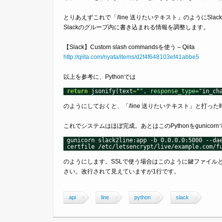
とりあえずこれで「/line 送りたいテキスト」のようにSl
Slackのグループ内に書き込まれる情報を調整します。
【Slack】Custom slash commandsを使う – Qiita
http://qiita.com/nyata/items/d2f4f648103ef41abbe5
以上を参考に、Pythonでは
return
jsonify(text
=
"
", response_type="
in_ch
のようにしておくと、「/line 送りたいテキスト」と打っ
これでシステムはほぼ完成。あとはこのPythonをgunicorn
gunicorn slack2line:app -b 0.0.0.0:5000 --da
certfile /etc/letsencrypt/live/example.com/f
のようにします。SSLで使う場合はこのように鍵ファイル
さい。改行されて見えていますが1行です。
api
line
python
slack