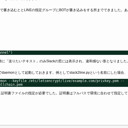
ackで書き込むととLINEの指定グループにBOTが書き込みをする所までできました。
annel")
た時に「送りたいテキスト」のみSlackの窓には表示され、違和感ない形となりました
でdaemonとして起動しておきます。例としてslack2line.pyという名前にした場合、
emon --keyfile /etc/letsencrypt/live/example.com/privkey.pem --
ullchain.pem
と証明書ファイルの指定が必要でした。証明書はフルパスで環境に合わせて指定して