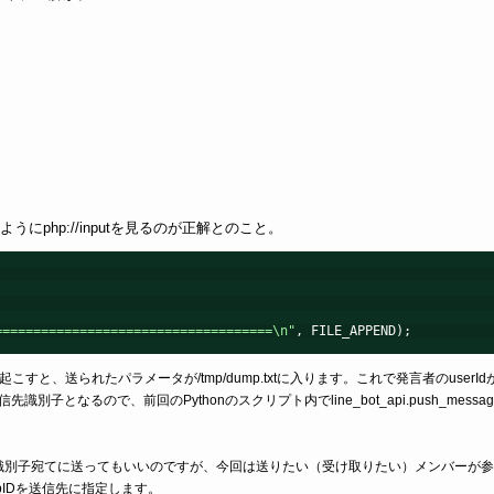
にphp://inputを見るのが正解とのこと。
====================================\n"
, FILE_APPEND);
こすと、送られたパラメータが/tmp/dump.txtに入ります。これで発言者のuserId
子となるので、前回のPythonのスクリプト内でline_bot_api.push_messa
識別子宛てに送ってもいいのですが、今回は送りたい（受け取りたい）メンバーが参
pIDを送信先に指定します。