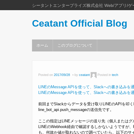
シータントエンタープライズ株式会社 Web/アプリ/ゲ
Ceatant Official Blog
ホーム
このブログについて
Posted on
2017/09/28
by
ceatant
Posted in
tech
LINEのMessage APIを使って、Slackへの書き込
LINEのMessage APIを使って、Slackへの書き込
前回までSlackからデータを受け取りLINEのAPIを
line_bot_api.push_messageの送信先です。
ここの指定はLINEメッセージの送り先（個人またはグ
LINEのWebhook経由で確認するしかないようですが
も、何故か値が取れないので調べていたら、以下のサ