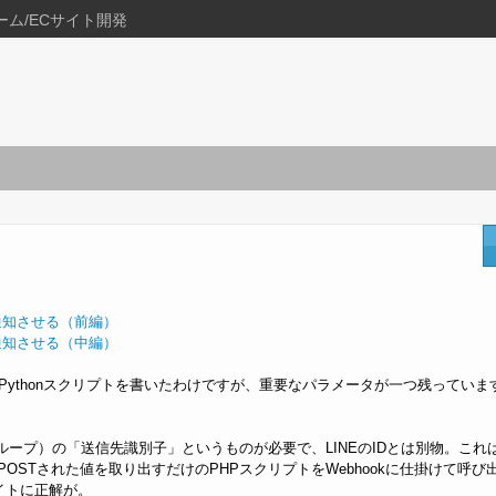
ーム/ECサイト開発
みを通知させる（前編）
みを通知させる（中編）
叩くPythonスクリプトを書いたわけですが、重要なパラメータが一つ残っていま
ループ）の「送信先識別子」というものが必要で、LINEのIDとは別物。これ
、POSTされた値を取り出すだけのPHPスクリプトをWebhookに仕掛けて呼び
イトに正解が。