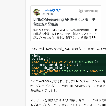
POSTで来るのですが$_POSTには入って来ず、以下のよう
<?php
ob_start();
$raw
= 
file_get_contents
(
'
php://input
'
);
var_dump(json_decode(
$raw
,1));
$raw
= ob_get_clean();
file_put_contents
(
'/tmp/dump.txt'
, 
$raw
.
"\n=
echo
"OK"
;
これでWebhookが呼ばれるようにLINEで何かアクションを起
れ、グループで発言するとgroupIdもわかります。これが送信先識別
送信先に指定します。
メッセージを複数人に送りたい場合、各ユーザーの送信先
るグループを作りそこに流すことにしました。よってGrou