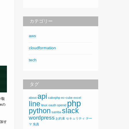
カテゴリー
aws
cloudformation
tech
タグ
api
about
cakephp
ec-cube
excel
が取
php
line
geの
linux
oauth
openid
python
slack
samba
wordpress
お約束
セキュリティ
テー
加す
マ
免責